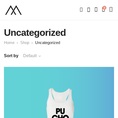
0
Uncategorized
Home
Shop
Uncategorized
Sort by
Default