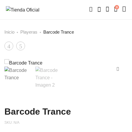
0
Inicio
Playeras
Barcode Trance
Product
Heroes
Majo
navigation
Barcode Trance
SKU:
N/A