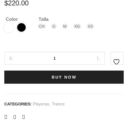
$
220.00
Color
Talla
CH
G
M
XG
XS
BUY NOW
Playeras
,
Trance
CATEGORIES: