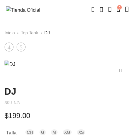
0
Inicio
Top Tank
DJ
Product
PLUR
Trance
Barcode
navigation
DJ
SKU:
N/A
$
199.00
CH
G
M
XG
XS
Talla