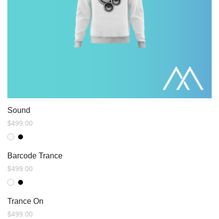
Sound
$
499.00
Barcode Trance
$
499.00
Trance On
$
499.00