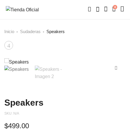
0
Inicio
Sudaderas
Speakers
Product
Corazón
navigation
Speakers
SKU:
N/A
$
499.00