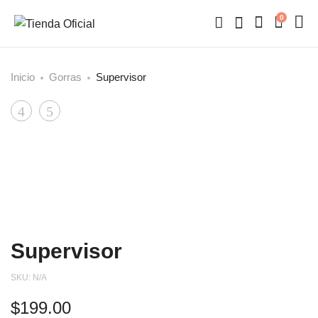
0
Inicio
Gorras
Supervisor
Product
Ready
Techno
to
navigation
Rave
Supervisor
SKU:
N/A
$
199.00