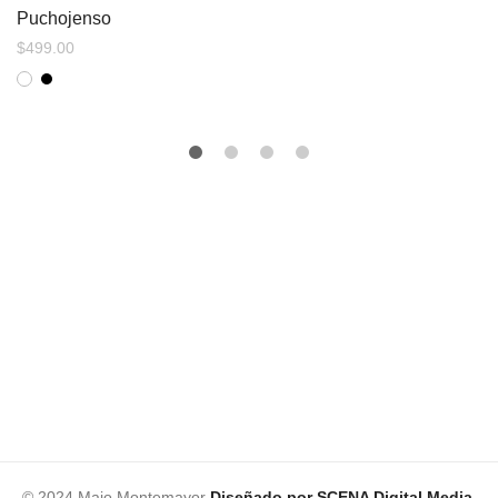
Puchojenso
$
499.00
© 2024 Majo Montemayor
Diseñado por SCENA Digital Media
.