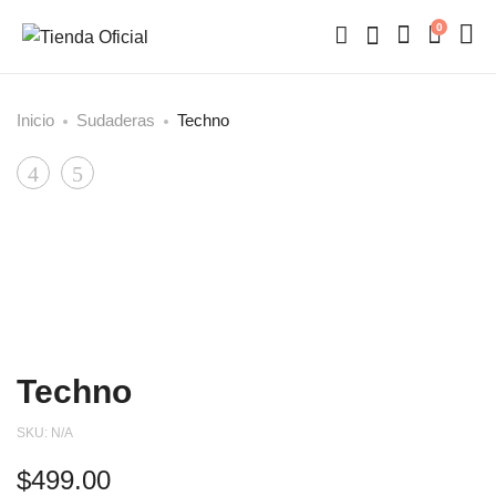
0
Inicio
Sudaderas
Techno
Product
Only
Techno
Trance
On
navigation
Techno
SKU:
N/A
$
499.00