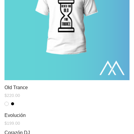
Old Trance
$
220.00
Evolución
$
199.00
Corazón DJ