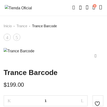
0
Inicio
Trance
Trance Barcode
Product
Old
ASOT
Techno
navigation
Trance Barcode
$
199.00